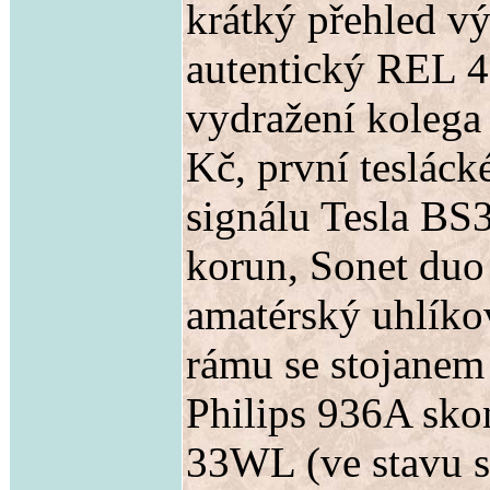
krátký přehled v
autentický REL 4
vydražení kolega
Kč, první teslác
signálu Tesla B
korun, Sonet duo
amatérský uhlíko
rámu se stojanem 
Philips 936A skon
33WL (ve stavu s