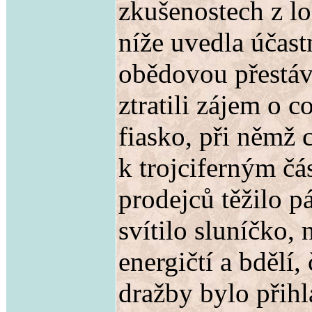
zkušenostech z lo
níže uvedla účast
obědovou přestáv
ztratili zájem o 
fiasko, při němž 
k trojciferným čá
prodejců těžilo p
svítilo sluníčko, 
energičtí a bdělí
dražby bylo přihl