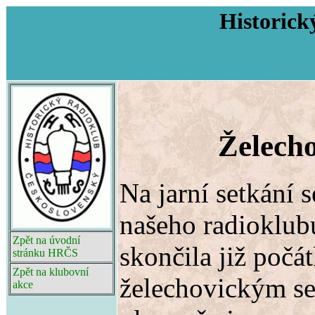
Historick
Želecho
Na jarní setkání s
našeho radioklub
Zpět na úvodní
skončila již počát
stránku HRČS
Zpět na klubovní
želechovickým se
akce