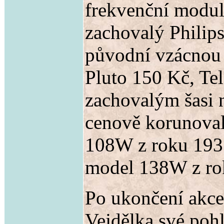
frekvenční modul
zachovalý Philip
původní vzácnou
Pluto 150 Kč, Tel
zachovalým šasi 
cenově korunova
108W z roku 1931
model 138W z roku
Po ukončení akce
Vejdělka své pohl