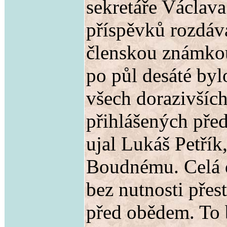
sekretáře Václava
příspěvků rozdáva
členskou známkou
po půl desáté byl
všech dorazivších
přihlášených před
ujal Lukáš Petřík
Boudnému. Celá d
bez nutnosti přes
před obědem. To 