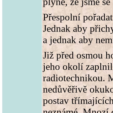
plyne, že jsme se
Přespolní pořadat
Jednak aby přichy
a jednak aby nemu
Již před osmou h
jeho okolí zaplni
radiotechnikou. Mí
nedůvěřivě okuko
postav třímající
neznámé. Mnozí d