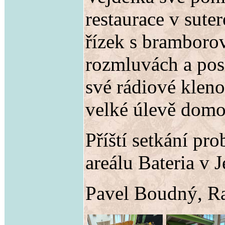
restaurace v sut
řízek s bramboro
rozmluvách a posl
své rádiové kleno
velké úlevě domo
Příští setkání pr
areálu Bateria v 
Pavel Boudný, Ra