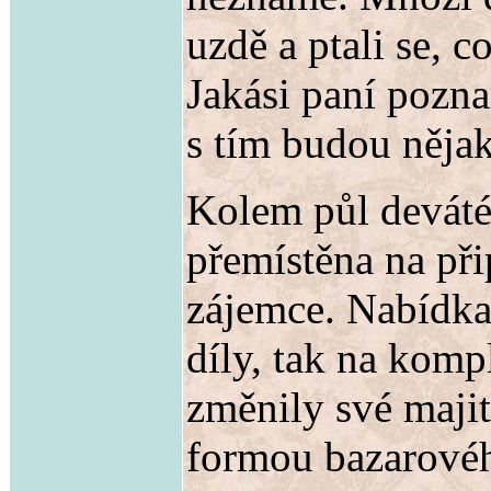
uzdě a ptali se, 
Jakási paní pozna
s tím budou něja
Kolem půl deváté 
přemístěna na při
zájemce. Nabídka
díly, tak na komp
změnily své majit
formou bazarového