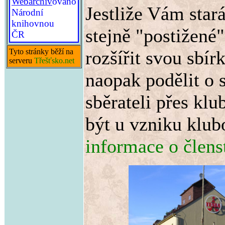
Webarchiv
ováno
Jestliže Vám star
Národní
knihovnou
stejně "postižené"
ČR
Tyto stránky běží na
rozšířit svou sbír
serveru
Třešťsko.net
naopak podělit o 
sběrateli přes kl
být u vzniku klu
informace o člens