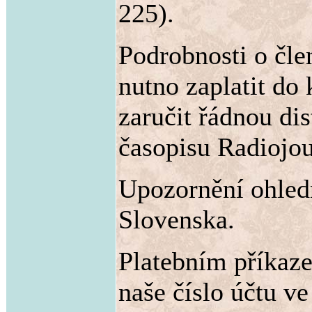
225).
Podrobnosti o čle
nutno zaplatit do
zaručit řádnou dis
časopisu Radiojou
Upozornění ohled
Slovenska.
Platebním příkaz
naše číslo účtu v