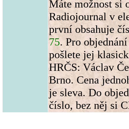
Máte možnost si o
Radiojournal v el
první obsahuje čí
75
. Pro objednán
pošlete jej klasic
HRČS: Václav Čer
Brno. Cena jednoh
je sleva. Do obje
číslo, bez něj si 