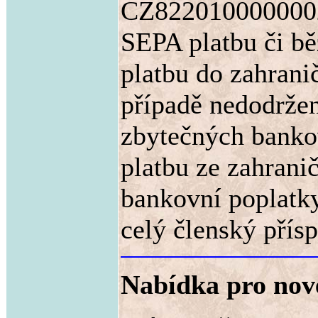
CZ82201000000028
SEPA platbu či bě
platbu do zahran
případě nedodržen
zbytečných bankov
platbu ze zahranič
bankovní poplatky
celý členský přís
Nabídka pro nové