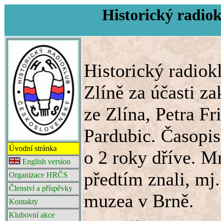
Historický radiok
Historický radiok
Zlíně za účasti za
ze Zlína, Petra F
Pardubic. Časopis
Úvodní stránka
o 2 roky dříve. M
English version
předtím znali, mj
Organizace HRČS
Členství a příspěvky
muzea v Brně.
Kontakty
Klubovní akce