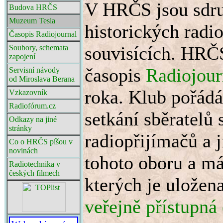
V HRČS jsou sdru
Budova HRČS
Muzeum Tesla
historických radio
Časopis Radiojournal
souvisících. HRČ
Soubory, schemata
zapojení
časopis
Radiojour
Servisní návody
od Miroslava Berana
roka. Klub pořádá
Vzkazovník
Radiofórum.cz
setkání sběratelů 
Odkazy na jiné
stránky
radiopřijímačů a j
Co o HRČS píšou v
novinách
tohoto oboru a má
Radiotechnika v
českých filmech
kterých je uložen
veřejně přístupná